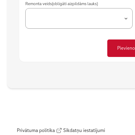
Remonta veids
(obligāti aizpildāms lauks)
Pievieno
(Atveras jaunā cilnē)
Privātuma politika
Sīkdatņu iestatījumi