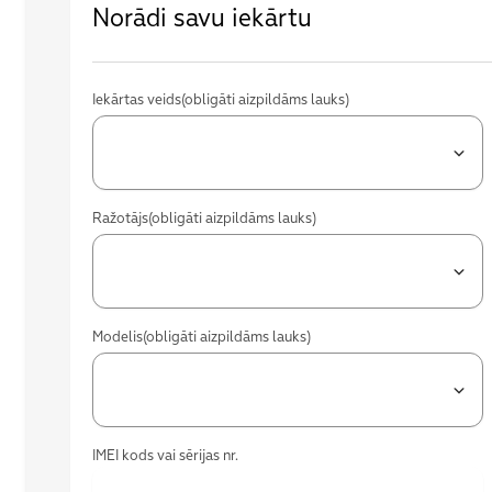
Norādi savu iekārtu
Iekārtas veids
(obligāti aizpildāms lauks)
Ražotājs
(obligāti aizpildāms lauks)
Modelis
(obligāti aizpildāms lauks)
IMEI kods vai sērijas nr.