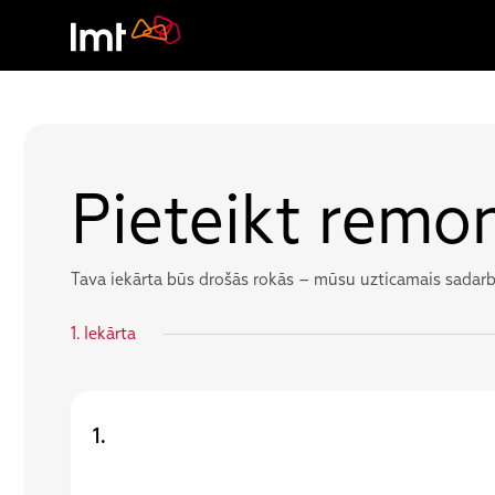
Pieteikt remo
Tava iekārta būs drošās rokās – mūsu uzticamais sadarb
1.
Iekārta
1.