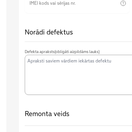
Norādi defektus
Defekta apraksts
(obligāti aizpildāms lauks)
Remonta veids