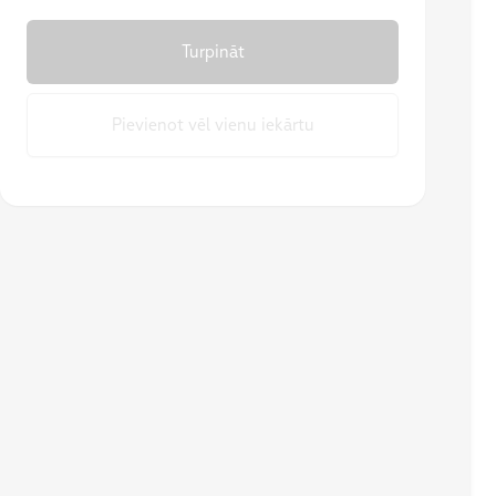
Turpināt
Pievienot vēl vienu iekārtu